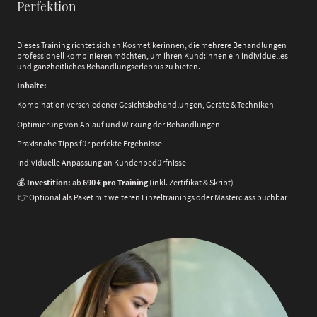
Perfektion
Dieses Training richtet sich an Kosmetikerinnen, die mehrere Behandlungen
professionell kombinieren möchten, um ihren Kund:innen ein individuelles
und ganzheitliches Behandlungserlebnis zu bieten.
Inhalte:
Kombination verschiedener Gesichtsbehandlungen, Geräte & Techniken
Optimierung von Ablauf und Wirkung der Behandlungen
Praxisnahe Tipps für perfekte Ergebnisse
Individuelle Anpassung an Kundenbedürfnisse
💰
Investition:
ab
690 € pro Training
(inkl. Zertifikat & Skript)
👉 Optional als Paket mit weiteren Einzeltrainings oder Masterclass buchbar