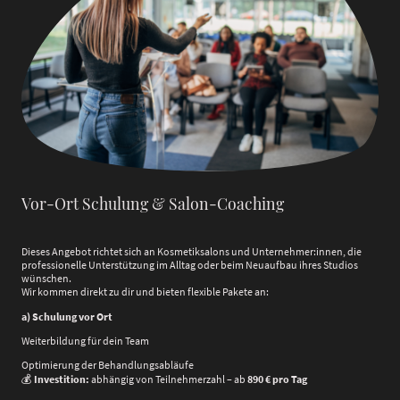
Vor-Ort Schulung & Salon-Coaching
Dieses Angebot richtet sich an Kosmetiksalons und Unternehmer:innen, die
professionelle Unterstützung im Alltag oder beim Neuaufbau ihres Studios
wünschen.
Wir kommen direkt zu dir und bieten flexible Pakete an:
a) Schulung vor Ort
Weiterbildung für dein Team
Optimierung der Behandlungsabläufe
💰
Investition:
abhängig von Teilnehmerzahl – ab
890 € pro Tag