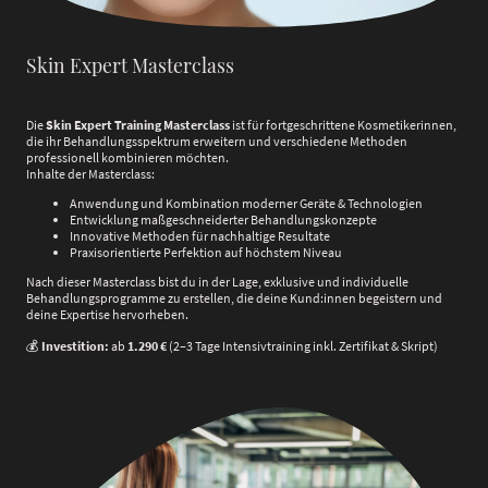
Skin Expert Masterclass
Die
Skin Expert Training Masterclass
ist für fortgeschrittene Kosmetikerinnen,
die ihr Behandlungsspektrum erweitern und verschiedene Methoden
professionell kombinieren möchten.
Inhalte der Masterclass:
Anwendung und Kombination moderner Geräte & Technologien
Entwicklung maßgeschneiderter Behandlungskonzepte
Innovative Methoden für nachhaltige Resultate
Praxisorientierte Perfektion auf höchstem Niveau
Nach dieser Masterclass bist du in der Lage, exklusive und individuelle
Behandlungsprogramme zu erstellen, die deine Kund:innen begeistern und
deine Expertise hervorheben.
💰
Investition:
ab
1.290 €
(2–3 Tage Intensivtraining inkl. Zertifikat & Skript)