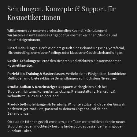
Schulungen, Konzepte & Support für
Kosmetiker:innen
Willkommen bei unseren professionellen Kosmetik-Schulungen!
Wir bieten ein umfassendes Angebot für Kosmetikerinnen, Studios und
Neueinsteiger:innen:
Einzel-Schulungen
: Perfektioniere gezielt eine Behandlung wie Hydrafacial,
Microneedling, chemische Peelings oder klassische Gesichtsbehandlungen.
Geräte-Schulungen
: Lerne den sicheren und effektiven Einsatz moderner
Kosmetikgeräte.
Perfektion-Training & Masterclasses
: Vertiefe deine Fähigkeiten, kombiniere
Methoden und biete exklusive Behandlungen auf höchstem Niveau an.
Studio-Aufbau & Neueinsteiger-Support
: Wir begleiten dich bei
Studioeinrichtung, Konzeptentwicklung, Preisgestaltung, Marketing &
Webauftritt – alles aus einer Hand.
Produkte-Empfehlungen & Beratung
: Wir unterstützen dich bei der Auswahl
hochwertiger Produkte, passend zu deinem Angebot und deinen
Behandlungen.
Ob du dein Können gezielt erweitern, dein Team weiterbilden oder ein neues
Studio aufbauen möchtest – bei uns findest du das passende Training oder
Rundum-Paket.