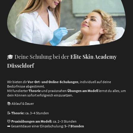
🎓 Deine Schulung bei der
Elite Skin Academy
Düsseldorf
Wir bieten dir
Vor-Ort- und Online-Schulungen
, individuell auf deine
Bedürfnisse abgestimmt.
Mit fundierter
Theorie
und praxisnahen
Übungen am Modell
lernst du alles, um
dein Können sofort erfolgreich einzusetzen.
📚 Ablauf & Dauer
📝
Theorie:
ca. 3–4 Stunden
💆
Praxisübungen am Modell:
ca. 2–3 Stunden
➡️ Gesamtdauer einer Einzelschulung:
5–7 Stunden